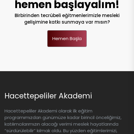
hemen başlayalım!
Birbirinden tecrübeli eğitmenlerimizle mesleki
gelişimine katkı sunmaya var mısın?
Hemen Başla
Hacettepeliler Akademi
Hacettepeliler Akademi olarak ilk eğitim
programımızdan günümüze kadar birincil önceliğimiz,
katılımcılarımızın alacağı verimi meslek hayatlarında
“sürdürülebilir” kılmak oldu. Bu yüzden eğitimlerimizi,