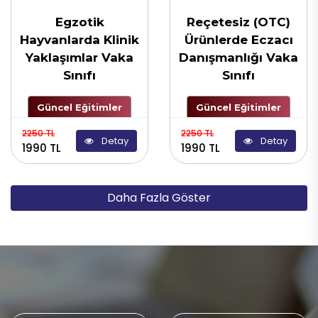
Egzotik
Reçetesiz (OTC)
Hayvanlarda Klinik
Ürünlerde Eczacı
Yaklaşımlar Vaka
Danışmanlığı Vaka
Sınıfı
Sınıfı
Güncel Eğitimler
Güncel Eğitimler
2250 TL
2250 TL
Detay
Detay
1990 TL
1990 TL
Daha Fazla Göster