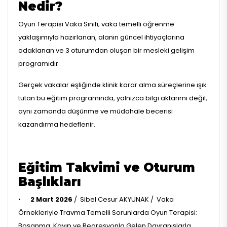
Nedir?
Oyun Terapisi Vaka Sınıfı; vaka temelli öğrenme
yaklaşımıyla hazırlanan, alanın güncel ihtiyaçlarına
odaklanan ve 3 oturumdan oluşan bir mesleki gelişim
programıdır.
Gerçek vakalar eşliğinde klinik karar alma süreçlerine ışık
tutan bu eğitim programında, yalnızca bilgi aktarımı değil,
aynı zamanda düşünme ve müdahale becerisi
kazandırma hedeflenir.
Eğitim Takvimi ve Oturum
Başlıkları
•
2 Mart 2026
/ Sibel Cesur AKYUNAK / Vaka
Örnekleriyle Travma Temelli Sorunlarda Oyun Terapisi:
Boşanma, Kayıp ve Regresyonla Gelen Davranışlarla