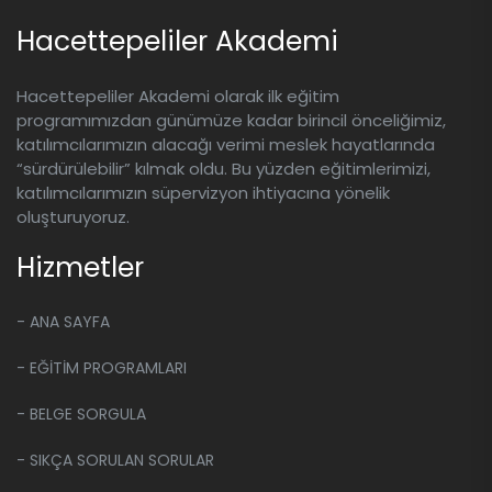
Kayıtlar indirilemez, sadece platform
Hacettepeliler Akademi
üzerinden izlenebilir.
Hacettepeliler Akademi olarak ilk eğitim
programımızdan günümüze kadar birincil önceliğimiz,
katılımcılarımızın alacağı verimi meslek hayatlarında
“sürdürülebilir” kılmak oldu. Bu yüzden eğitimlerimizi,
katılımcılarımızın süpervizyon ihtiyacına yönelik
oluşturuyoruz.
Hizmetler
- ANA SAYFA
- EĞİTİM PROGRAMLARI
- BELGE SORGULA
- SIKÇA SORULAN SORULAR