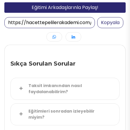
Eğitimi Arkadaşlarınla Paylaş!
Kopyala
Sıkça Sorulan Sorular
Taksit imkanından nasıl
faydalanabilirim?
Kredi kartına 9 taksite kadar ödeme
imkanı sunulmaktadır. “Hemen
Eğitimleri sonradan izleyebilir
Kaydol” butonuna tıkladıktan sonra
miyim?
açılan ödeme ekranında kredi kartı