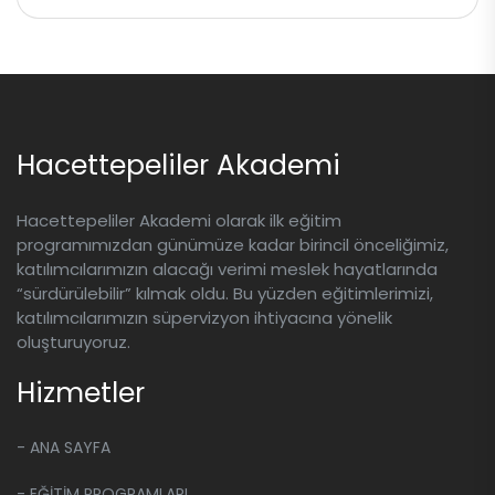
bilgilerinizi girerek bankanızın size
Evet, tüm oturumlarımız kayıt altına
sunduğu taksit seçeneklerini
alınmaktadır. Gerçekleşen her
oturumun kaydı, oturumdan en geç 3
görebilirsiniz. Size uygun olan
gün sonra sistemimiz üzerinden sizinle
seçeneği seçerek kolayca taksitli
paylaşılır ve 45 gün boyunca izlenebilir.
ödeme yapabilirsiniz.
Kayıtlar indirilemez, sadece platform
Hacettepeliler Akademi
üzerinden izlenebilir.
Hacettepeliler Akademi olarak ilk eğitim
programımızdan günümüze kadar birincil önceliğimiz,
katılımcılarımızın alacağı verimi meslek hayatlarında
“sürdürülebilir” kılmak oldu. Bu yüzden eğitimlerimizi,
katılımcılarımızın süpervizyon ihtiyacına yönelik
oluşturuyoruz.
Hizmetler
- ANA SAYFA
- EĞİTİM PROGRAMLARI