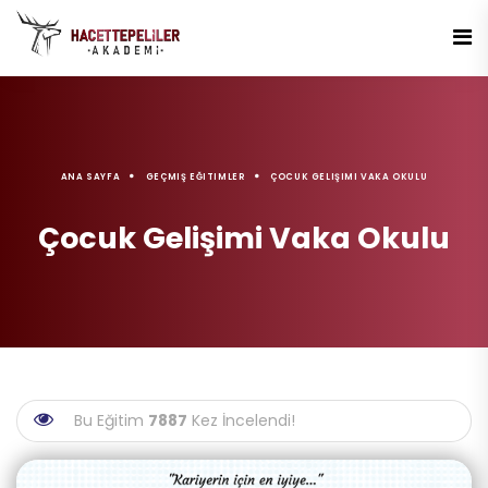
ANA SAYFA
GEÇMIŞ EĞITIMLER
ÇOCUK GELIŞIMI VAKA OKULU
Çocuk Gelişimi Vaka Okulu
Bu Eğitim
7887
Kez İncelendi!