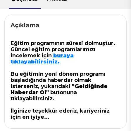
Açıklama
Eğitim programının süresi dolmuştur.
Güncel eğitim programlarımızı
incelemek için
buraya
tıklayabilirsiniz.
Bu eğitimin yeni dönem programı
başladığında haberdar olmak
isterseniz, yukarıdaki
"Geldiğinde
Haberdar Ol"
butonuna
tıklayabilirsiniz.
İlginize teşekkür ederiz, kariyeriniz
için en iyiye...