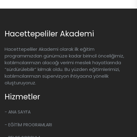
oturumun kaydı, oturumdan en geç 3
görebilirsiniz. Size uygun olan
gün sonra sistemimiz üzerinden sizinle
seçeneği seçerek kolayca taksitli
paylaşılır ve 45 gün boyunca izlenebilir.
ödeme yapabilirsiniz.
Kayıtlar indirilemez, sadece platform
Hacettepeliler Akademi
üzerinden izlenebilir.
Hacettepeliler Akademi olarak ilk eğitim
programımızdan günümüze kadar birincil önceliğimiz,
katılımcılarımızın alacağı verimi meslek hayatlarında
“sürdürülebilir” kılmak oldu. Bu yüzden eğitimlerimizi,
katılımcılarımızın süpervizyon ihtiyacına yönelik
oluşturuyoruz.
Hizmetler
- ANA SAYFA
- EĞİTİM PROGRAMLARI