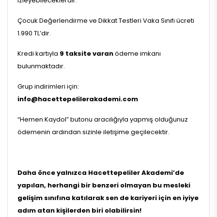
izleyebileceklerdir.
Çocuk Değerlendirme ve Dikkat Testleri Vaka Sınıfı ücreti
1.990 TL’dir.
Kredi kartıyla
9 taksite varan
ödeme imkanı
bulunmaktadır.
Grup indirimleri için:
info@hacettepelilerakademi.com
“Hemen Kaydol” butonu aracılığıyla yapmış olduğunuz
ödemenin ardından sizinle iletişime geçilecektir.
Daha önce yalnızca Hacettepeliler Akademi’de
yapılan, herhangi bir benzeri olmayan bu mesleki
gelişim sınıfına katılarak sen de kariyeri için en iyiye
adım atan kişilerden biri olabilirsin!